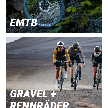
EMTB
GRAVEL +
RENNRÄDER