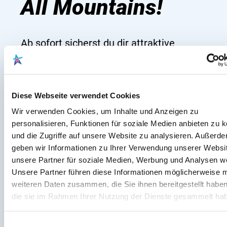
All Mountains!
Ab sofort sicherst du dir attraktive
Angebote auf ausgewählte Lagerware.
Jetzt ist der perfekte Zeitpunkt, dein
neues Bike zu finden! Komm vorbei, lass
Diese Webseite verwendet Cookies
dich persönlich beraten und teste dein
Wir verwenden Cookies, um Inhalte und Anzeigen zu
Wunschrad bei einer kostenlosen
personalisieren, Funktionen für soziale Medien anbieten zu 
Probefahrt. Wir freuen uns auf deinen
und die Zugriffe auf unsere Website zu analysieren. Außerd
geben wir Informationen zu Ihrer Verwendung unserer Websi
Besuch – dein All Mountains Team!
unsere Partner für soziale Medien, Werbung und Analysen we
Unsere Partner führen diese Informationen möglicherweise m
Schreib uns
weiteren Daten zusammen, die Sie ihnen bereitgestellt habe
die sie im Rahmen Ihrer Nutzung der Dienste gesammelt ha
Einwilligungsauswahl